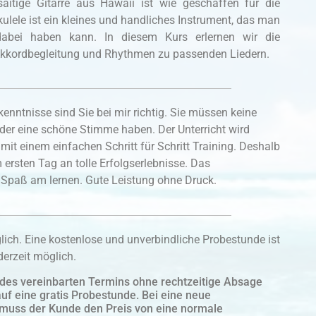
rsaitige Gitarre aus Hawaii ist wie geschaffen für die
kulele ist ein kleines und handliches Instrument, das man
abei haben kann. In diesem Kurs erlernen wir die
kkordbegleitung und Rhythmen zu passenden Liedern.
nntnisse sind Sie bei mir richtig. Sie müssen keine
der eine schöne Stimme haben. Der Unterricht wird
 mit einem einfachen Schritt für Schritt Training. Deshalb
 ersten Tag an tolle Erfolgserlebnisse. Das
er Spaß am lernen. Gute Leistung ohne Druck.
glich. Eine kostenlose und unverbindliche Probestunde ist
erzeit möglich.
g des vereinbarten Termins ohne rechtzeitige Absage
auf eine gratis Probestunde. Bei eine neue
muss der Kunde den Preis von eine normale